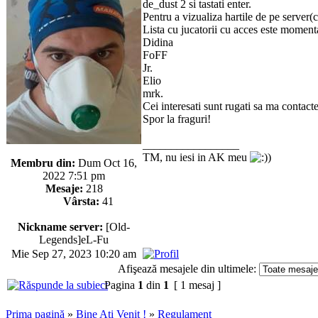
de_dust 2 si tastati enter.
Pentru a vizualiza hartile de pe server(
Lista cu jucatorii cu acces este moment
Didina
FoFF
Jr.
Elio
mrk.
Cei interesati sunt rugati sa ma contac
Spor la fraguri!
_________________
TM, nu iesi in AK meu
Membru din:
Dum Oct 16,
2022 7:51 pm
Mesaje:
218
Vârsta:
41
Nickname server:
[Old-
Legends]eL-Fu
Mie Sep 27, 2023 10:20 am
Afişează mesajele din ultimele:
Pagina
1
din
1
[ 1 mesaj ]
Prima pagină
»
Bine Ati Venit !
»
Regulament