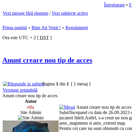
Înregistrare
•
Vezi mesaje fără răspuns
|
Vezi subiecte active
Prima pagină
»
Bine Ati Venit !
»
Regulament
Ora este UTC + 2 [
DST
]
Anunt creare nou tip de acces
Pagina
1
din
1
[ 1 mesaj ]
Versiune printabilă
Anunt creare nou tip de acces
Autor
elfu
Anunt creare nou tip de acces
Site Admin
Salut!Incepand cu data de 26.09.2023 c
jucatori fideli.Astfel, s-a creat un no
amx_mapmenu si amx_extend map.
Pentru cei care nu sunt obisnuiti cu c