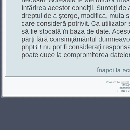
necesar. Adresele IP ale tuturor mesa
întărirea acestor condiţii. Sunteţi 
dreptul de a şterge, modifica, muta 
care consideră potrivit. Ca utilizator
să fie stocată în baza de date. Aceste
părţi fără consimţământul dumneavoa
phpBB nu pot fi consideraţi responsa
poate duce la compromiterea datelor
Înapoi la ec
Powered by
phpBB
Desig
Translati
[ Time : 0