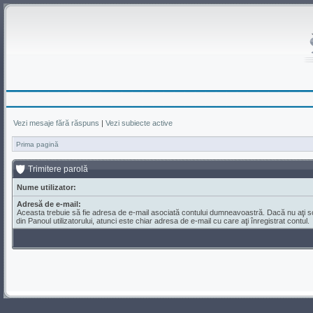
Vezi mesaje fără răspuns
|
Vezi subiecte active
Prima pagină
Trimitere parolă
Nume utilizator:
Adresă de e-mail:
Aceasta trebuie să fie adresa de e-mail asociată contului dumneavoastră. Dacă nu aţi 
din Panoul utilizatorului, atunci este chiar adresa de e-mail cu care aţi înregistrat contul.