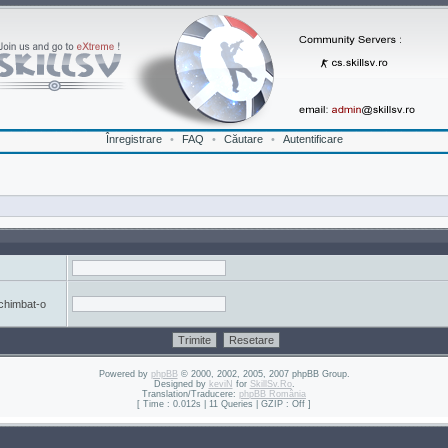
Înregistrare
•
FAQ
•
Căutare
•
Autentificare
schimbat-o
Powered by
phpBB
© 2000, 2002, 2005, 2007 phpBB Group.
Designed by
keviN
for
SkillSv.Ro
.
Translation/Traducere:
phpBB România
[ Time : 0.012s | 11 Queries | GZIP : Off ]