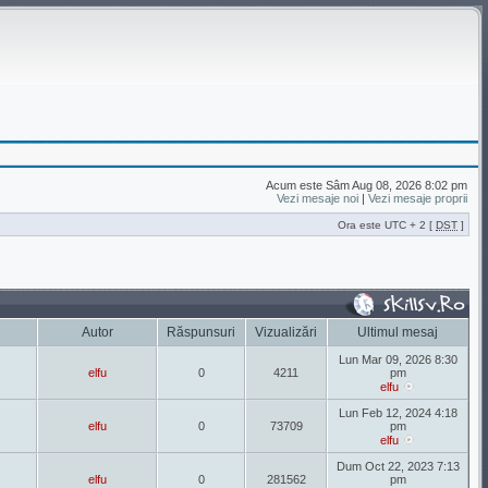
Acum este Sâm Aug 08, 2026 8:02 pm
Vezi mesaje noi
|
Vezi mesaje proprii
Ora este UTC + 2 [
DST
]
Autor
Răspunsuri
Vizualizări
Ultimul mesaj
Lun Mar 09, 2026 8:30
elfu
0
4211
pm
elfu
Lun Feb 12, 2024 4:18
elfu
0
73709
pm
elfu
Dum Oct 22, 2023 7:13
elfu
0
281562
pm