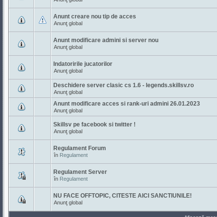
Anunt creare nou tip de acces
Anunţ global
Anunt modificare admini si server nou
Anunţ global
Indatoririle jucatorilor
Anunţ global
Deschidere server clasic cs 1.6 - legends.skillsv.ro
Anunţ global
Anunt modificare acces si rank-uri admini 26.01.2023
Anunţ global
Skillsv pe facebook si twitter !
Anunţ global
Regulament Forum
în
Regulament
Regulament Server
în
Regulament
NU FACE OFFTOPIC, CITESTE AICI SANCTIUNILE!
Anunţ global