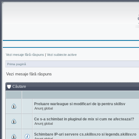
Vezi mesaje fără răspuns
|
Vezi subiecte active
Prima pagină
Vezi mesaje fără răspuns
Căutare
Preluare warleague si modificari de ip pentru skillsv
Anunţ global
Ce s-a schimbat in pluginul de mix si cum ne afecteaza!?
Anunţ global
Schimbare IP-uri servere cs.skillsv.ro si legends.skillsv.ro
Anunţ global