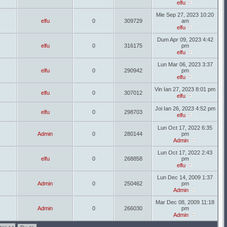
elfu
Mie Sep 27, 2023 10:20
elfu
0
309729
am
elfu
Dum Apr 09, 2023 4:42
elfu
0
316175
pm
elfu
Lun Mar 06, 2023 3:37
elfu
0
290942
pm
elfu
Vin Ian 27, 2023 8:01 pm
elfu
0
307012
elfu
Joi Ian 26, 2023 4:52 pm
elfu
0
298703
elfu
Lun Oct 17, 2022 6:35
Admin
0
280144
pm
Admin
Lun Oct 17, 2022 2:43
elfu
0
268858
pm
elfu
Lun Dec 14, 2009 1:37
Admin
0
250462
pm
Admin
Mar Dec 08, 2009 11:18
Admin
0
266030
pm
Admin