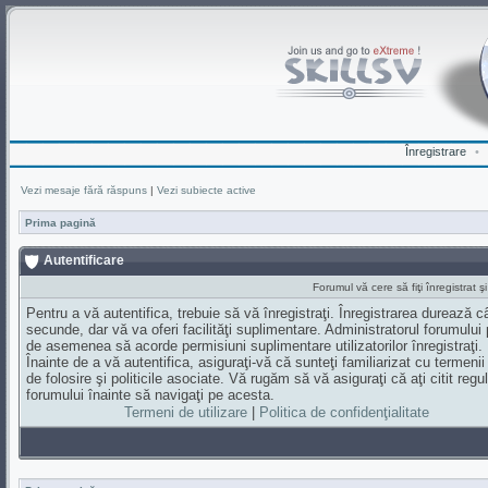
Înregistrare
•
Vezi mesaje fără răspuns
|
Vezi subiecte active
Prima pagină
Autentificare
Forumul vă cere să fiţi înregistrat ş
Pentru a vă autentifica, trebuie să vă înregistraţi. Înregistrarea durează 
secunde, dar vă va oferi facilităţi suplimentare. Administratorul forumului
de asemenea să acorde permisiuni suplimentare utilizatorilor înregistraţi.
Înainte de a vă autentifica, asiguraţi-vă că sunteţi familiarizat cu termenii
de folosire şi politicile asociate. Vă rugăm să vă asiguraţi că aţi citit regul
forumului înainte să navigaţi pe acesta.
Termeni de utilizare
|
Politica de confidenţialitate