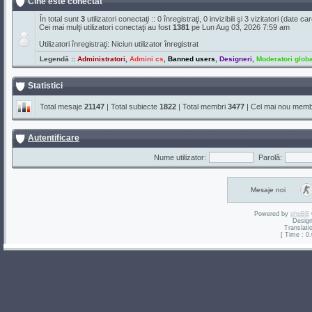
Cine este conectat
În total sunt
3
utilizatori conectaţi :: 0 înregistraţi, 0 invizibili şi 3 vizitatori (date 
Cei mai mulţi utilizatori conectaţi au fost
1381
pe Lun Aug 03, 2026 7:59 am
Utilizatori înregistraţi: Niciun utilizator înregistrat
Legendă ::
Administratori
,
Admini cs
,
Banned users
,
Designeri
,
Moderatori globa
Statistici
Total mesaje
21147
| Total subiecte
1822
| Total membri
3477
| Cel mai nou mem
Autentificare
Nume utilizator:
Parolă:
Mesaje noi
Powered by
phpBB
Desig
Translati
[ Time : 0.