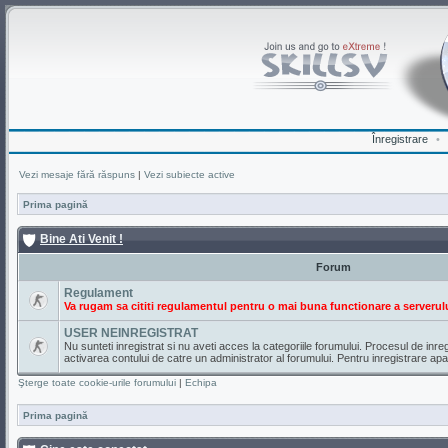
Înregistrare
•
Vezi mesaje fără răspuns
|
Vezi subiecte active
Prima pagină
Bine Ati Venit !
Forum
Regulament
Va rugam sa cititi regulamentul pentru o mai buna functionare a serverulu
USER NEINREGISTRAT
Nu sunteti inregistrat si nu aveti acces la categoriile forumului. Procesul de inr
activarea contului de catre un administrator al forumului. Pentru inregistrare ap
Şterge toate cookie-urile forumului
|
Echipa
Prima pagină