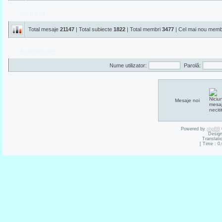
Statistici
Total mesaje
21147
| Total subiecte
1822
| Total membri
3477
| Cel mai nou mem
Autentificare
Nume utilizator:
Parolă:
Mesaje noi
Powered by
phpBB
Desig
Translati
[ Time : 0.