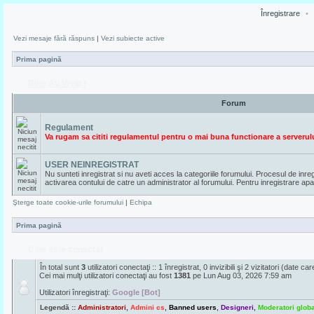
Înregistrare
•
Vezi mesaje fără răspuns
|
Vezi subiecte active
Prima pagină
Bine Ati Venit !
Forum
Regulament
Va rugam sa cititi regulamentul pentru o mai buna functionare a serverulu
USER NEINREGISTRAT
Nu sunteti inregistrat si nu aveti acces la categoriile forumului. Procesul de inr
activarea contului de catre un administrator al forumului. Pentru inregistrare ap
Şterge toate cookie-urile forumului
|
Echipa
Prima pagină
Cine este conectat
În total sunt
3
utilizatori conectaţi :: 1 înregistrat, 0 invizibili şi 2 vizitatori (date c
Cei mai mulţi utilizatori conectaţi au fost
1381
pe Lun Aug 03, 2026 7:59 am
Utilizatori înregistraţi:
Google [Bot]
Legendă ::
Administratori
,
Admini cs
,
Banned users
,
Designeri
,
Moderatori globa