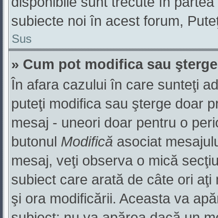
disponibile sunt trecute în partea
subiecte noi în acest forum, Puteţ
Sus
» Cum pot modifica sau şterg
În afara cazului în care sunteţi a
puteţi modifica sau şterge doar pr
mesaj - uneori doar pentru o per
butonul
Modifică
asociat mesajulu
mesaj, veţi observa o mică secţiu
subiect care arată de câte ori aţ
şi ora modificării. Aceasta va ap
subiect; nu va apărea dacă un mo