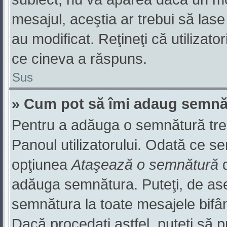
mesajul, aceştia ar trebui să las
au modificat. Reţineţi că utilizat
ce cineva a răspuns.
Sus
» Cum pot să îmi adaug semnă
Pentru a adăuga o semnătură trebu
Panoul utilizatorului. Odată ce se
opţiunea
Ataşează o semnătură
d
adăuga semnătura. Puteţi, de a
semnătura la toate mesajele bifâ
Dacă procedaţi astfel, puteţi să 